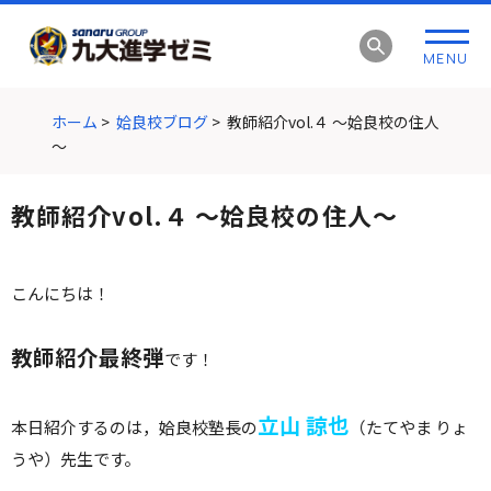
グ
本
ロ
フ
ロ
文
ー
ッ
MENU
ー
へ
カ
タ
バ
ル
ー
ル
ナ
へ
ホーム
>
姶良校ブログ
>
教師紹介vol.４ ～姶良校の住人
ナ
ビ
～
ビ
ゲ
ゲ
ー
教師紹介vol.４ ～姶良校の住人～
ー
シ
シ
ョ
ョ
ン
こんにちは！
ン
へ
へ
教師紹介最終弾
です！
立山 諒也
本日紹介するのは，姶良校塾長の
（たてやま りょ
うや）先生です。