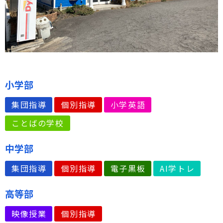
小学部
集団指導
個別指導
小学英語
ことばの学校
中学部
集団指導
個別指導
電子黒板
AI学トレ
高等部
映像授業
個別指導