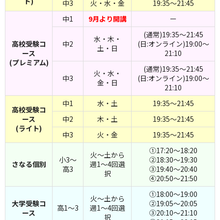
ド)
中3
火・水・金
19:35～21:45
中1
9月より開講
ー
(通常)19:35～21:45
水・木・
高校受験コ
中2
(日:オンライン)19:00～
土・日
ース
21:10
(プレミアム)
(通常)19:35～21:45
火・水・
中3
(日:オンライン)19:00～
金・日
21:10
中1
水・土
19:35～21:45
高校受験コ
ース
中2
木・土
19:35～21:45
(ライト)
中3
火・金
19:35～21:45
①17:20～18:20
火～土から
小3～
②18:30～19:30
さなる個別
週1～4回選
高3
③19:40～20:40
択
④20:50～21:50
①18:00～19:00
火～土から
大学受験コ
②19:05～20:05
高1～3
週1～4回選
ース
③20:10～21:10
択