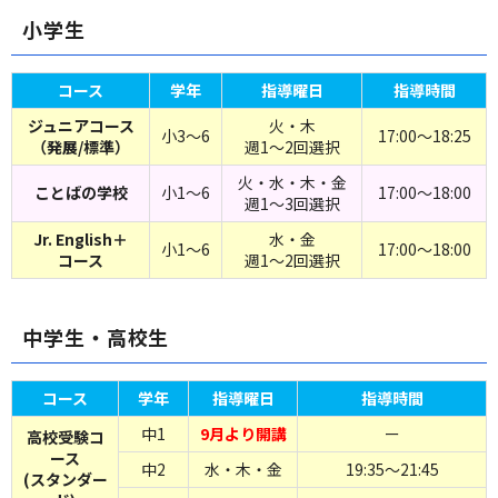
小学生
コース
学年
指導曜日
指導時間
ジュニアコース
火・木
小3～6
17:00～18:25
（発展/標準）
週1～2回選択
火・水・木・金
ことばの学校
小1～6
17:00～18:00
週1～3回選択
Jr. English＋
水・金
小1～6
17:00～18:00
コース
週1～2回選択
中学生・高校生
コース
学年
指導曜日
指導時間
中1
9月より開講
ー
高校受験コ
ース
中2
水・木・金
19:35～21:45
(スタンダー