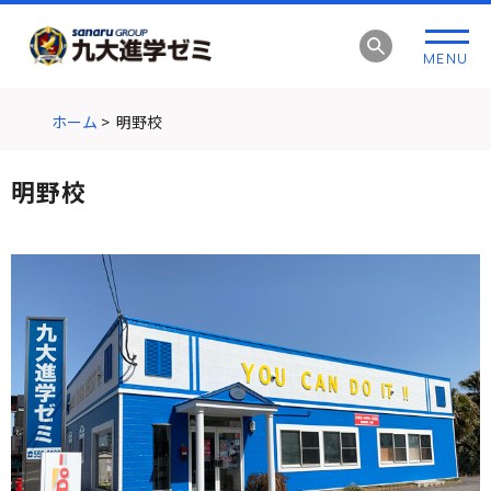
グ
本
ロ
フ
ロ
文
ー
ッ
MENU
ー
へ
カ
タ
バ
ル
ー
ル
ナ
へ
ホーム
>
明野校
ナ
ビ
ビ
ゲ
明野校
ゲ
ー
ー
シ
シ
ョ
ョ
ン
ン
へ
へ