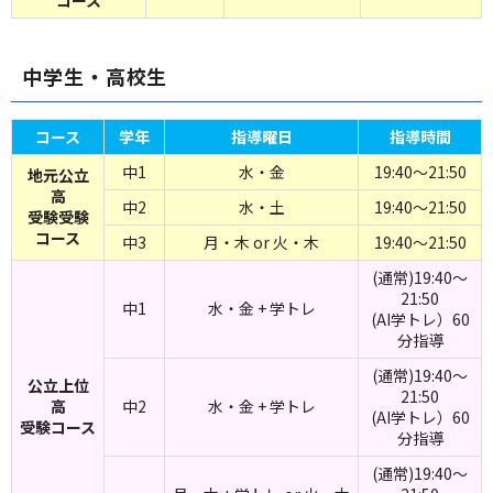
コース
中学生・高校生
コース
学年
指導曜日
指導時間
中1
水・金
19:40～21:50
地元公立
高
中2
水・土
19:40～21:50
受験受験
コース
中3
月・木 or 火・木
19:40～21:50
(通常)19:40～
21:50
中1
水・金 + 学トレ
(AI学トレ）60
分指導
(通常)19:40～
公立上位
21:50
高
中2
水・金 + 学トレ
(AI学トレ）60
受験コース
分指導
(通常)19:40～