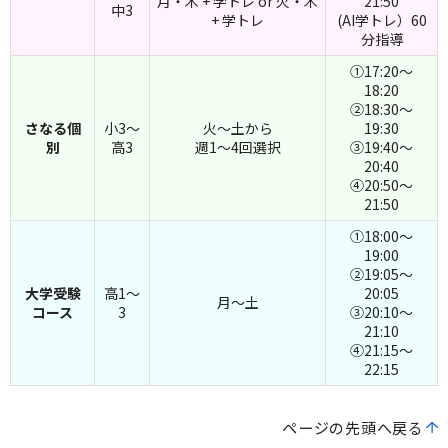
月・木 + 学トレ or 火・木
21:50
中3
+ 学トレ
(AI学トレ）60
分指導
①17:20～
18:20
②18:30～
さなる個
小3～
火～土から
19:30
別
高3
週1～4回選択
③19:40～
20:40
④20:50～
21:50
①18:00～
19:00
②19:05～
大学受験
高1～
20:05
月～土
コース
3
③20:10～
21:10
④21:15～
22:15
ページの先頭へ戻る