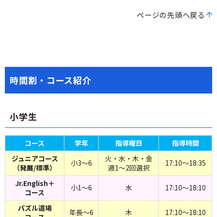
ページの先頭へ戻る
時間割・コース紹介
小学生
コース
学年
指導曜日
指導時間
ジュニアコース
火・水・木・金
小3～6
17:10～18:35
（発展/標準）
週1～2回選択
Jr.English＋
小1～6
水
17:10～18:10
コース
パズル道場
年長～6
木
17:10～18:10