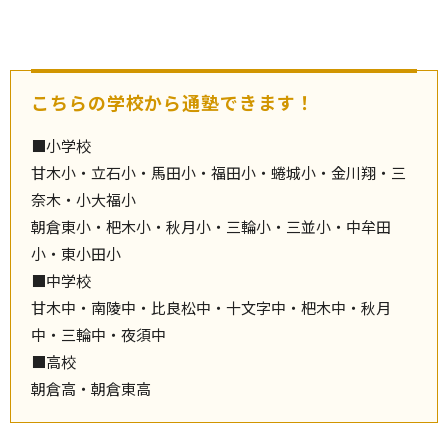
こちらの学校から通塾できます！
■小学校
甘木小・立石小・馬田小・福田小・蜷城小・金川翔・三
奈木・小大福小
朝倉東小・杷木小・秋月小・三輪小・三並小・中牟田
小・東小田小
■中学校
甘木中・南陵中・比良松中・十文字中・杷木中・秋月
中・三輪中・夜須中
■高校
朝倉高・朝倉東高