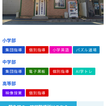
小学部
集団指導
個別指導
小学英語
パズル道場
中学部
集団指導
電子黒板
個別指導
AI学トレ
高等部
映像授業
個別指導