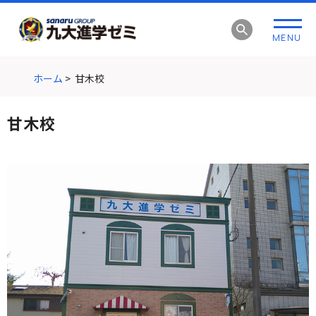
グ
本
ロ
フ
ロ
文
ー
ッ
MENU
ー
へ
カ
タ
バ
ル
ー
ル
ナ
へ
ホーム
>
甘木校
ナ
ビ
ビ
ゲ
甘木校
ゲ
ー
ー
シ
シ
ョ
ョ
ン
ン
へ
へ