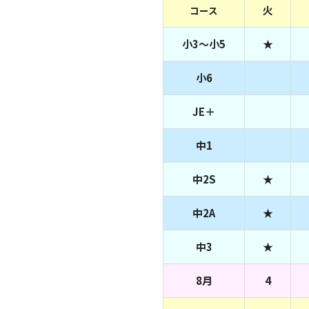
火
コース
小3～小5
★
小6
JE＋
中1
中2S
★
中2A
★
中3
★
8月
4