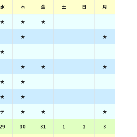
水
木
金
土
日
月
★
★
★
★
★
★
★
★
★
★
★
★
★
テ
★
★
★
29
30
31
1
2
3