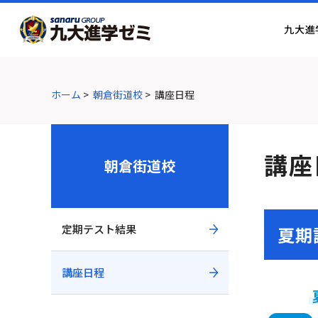
グ
本
ロ
フ
ロ
文
ー
ッ
九大進
ー
へ
カ
タ
バ
ル
ー
ル
ナ
へ
ナ
ビ
ホーム
>
朝倉街道校
>
講座日程
ビ
ゲ
ゲ
ー
ー
シ
講座
シ
ョ
朝倉街道校
ョ
ン
ン
へ
へ
定期テスト結果
夏期
講座日程