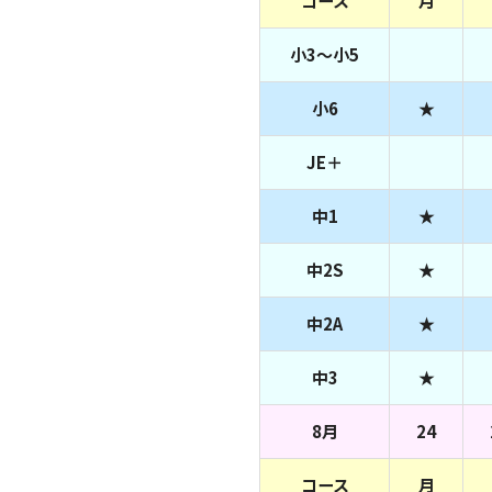
コース
月
小3～小5
小6
★
JE＋
中1
★
中2S
★
中2A
★
中3
★
8月
24
コース
月