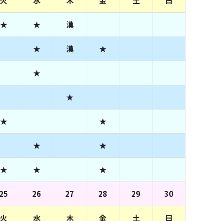
火
水
木
金
土
日
★
★
漢
★
漢
★
★
★
★
★
★
★
★
★
★
25
26
27
28
29
30
火
水
木
金
土
日