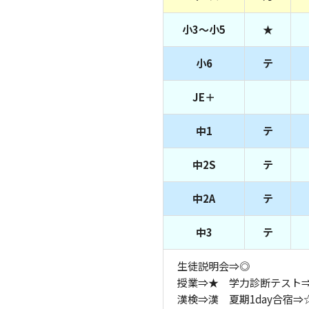
小3～小5
★
小6
テ
JE＋
中1
テ
中2S
テ
中2A
テ
中3
テ
生徒説明会⇒◎
授業⇒★ 学力診断テスト
漢検⇒漢 夏期1day合宿⇒