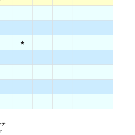
★
⇒テ
☆