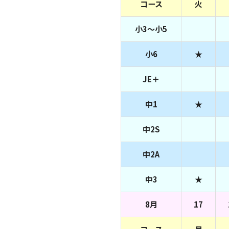
コース
火
小3～小5
小6
★
JE＋
中1
★
中2S
中2A
中3
★
8月
17