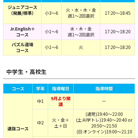
ジュニアコース
火・水・木・金
（発展/標準）
小3～6
17:20～18:45
週1～2回選択
Jr.English＋
水・木・金
小1～6
17:20～18:20
コース
週1～2回選択
パズル道場
小1～6
火
17:20～18:20
コース
中学生・高校生
コース
学年
指導曜日
指導時間
9月より開
中1
ー
講
(通常)19:40～22:00
火・金＋
(土:AI学トレ)19:40～20:40 or
中2
土＋日
20:50～21:50
選抜コース
(日:オンライン)19:00～21:10