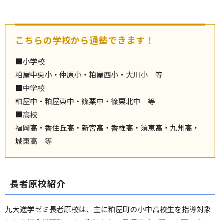
こちらの学校から通塾できます！
■小学校
粕屋中央小・仲原小・粕屋西小・大川小 等
■中学校
粕屋中・粕屋東中・篠栗中・篠栗北中 等
■高校
福岡高・香住丘高・新宮高・香椎高・須恵高・九州高・
城東高 等
長者原校紹介
九大進学ゼミ長者原校は、主に粕屋町の小中高校生を指導対象