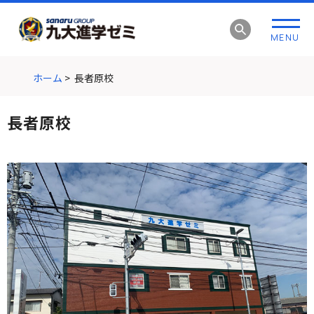
グ
本
ロ
フ
ロ
文
ー
ッ
MENU
ー
へ
カ
タ
バ
ル
ー
ル
ナ
へ
ホーム
>
長者原校
ナ
ビ
ビ
ゲ
長者原校
ゲ
ー
ー
シ
シ
ョ
ョ
ン
ン
へ
へ