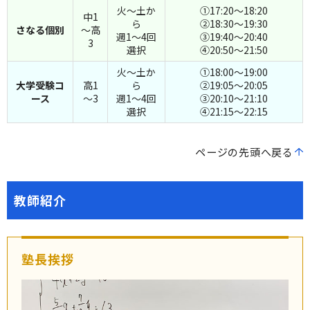
火～土か
①17:20～18:20
中1
ら
②18:30～19:30
さなる個別
～高
週1～4回
③19:40～20:40
3
選択
④20:50～21:50
火～土か
①18:00～19:00
大学受験コ
高1
ら
②19:05～20:05
ース
～3
週1～4回
③20:10～21:10
選択
④21:15～22:15
ページの先頭へ戻る
教師紹介
塾長挨拶