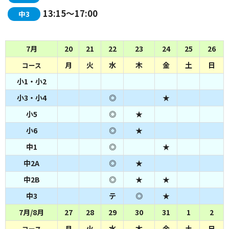
13:15～17:00
中3
7月
20
21
22
23
24
25
26
月
火
水
木
金
土
日
コース
小1・小2
小3・小4
◎
★
小5
◎
★
小6
◎
★
中1
◎
★
中2A
◎
★
中2B
◎
★
★
中3
テ
◎
★
7月/8月
27
28
29
30
31
1
2
月
火
水
木
金
土
日
コース