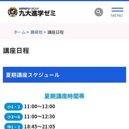
グ
本
ロ
フ
ロ
文
ー
ッ
MENU
ー
へ
カ
タ
バ
ル
ー
ル
ナ
へ
ホーム
>
藤崎校
>
講座日程
ナ
ビ
ビ
ゲ
講座日程
ゲ
ー
ー
シ
シ
ョ
ョ
ン
夏期講座スケジュール
ン
へ
へ
夏期講座時間帯
11:00～12:00
小1・2
11:00～12:30
小3～6
18:45～21:05
中1・2