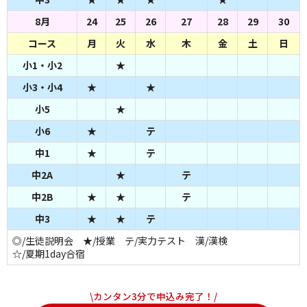
8月
24
25
26
27
28
29
30
コース
月
火
水
木
金
土
日
小1・小2
★
小3・小4
★
★
小5
★
小6
★
テ
中1
★
テ
中2A
★
テ
中2B
★
★
テ
中3
★
★
テ
◎/生徒説明会 ★/授業 テ/実力テスト 漢/漢検
☆/夏期1day合宿
\カンタン3分で申込み完了！/