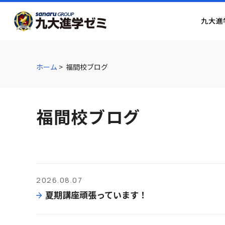
グ
本
ロ
フ
ロ
文
ー
ッ
九大進
ー
へ
カ
タ
バ
ル
ー
ル
ナ
へ
ナ
ビ
ホーム
>
福間校ブログ
ビ
ゲ
ゲ
ー
ー
シ
福間校ブログ
シ
ョ
ョ
ン
ン
へ
へ
2026.08.07
夏期講座頑張っています！