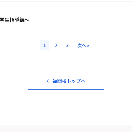
学生指導編～
1
2
3
次へ »
福間校トップへ