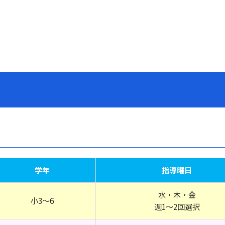
学年
指導曜日
水・木・金
小3～6
週1～2回選択