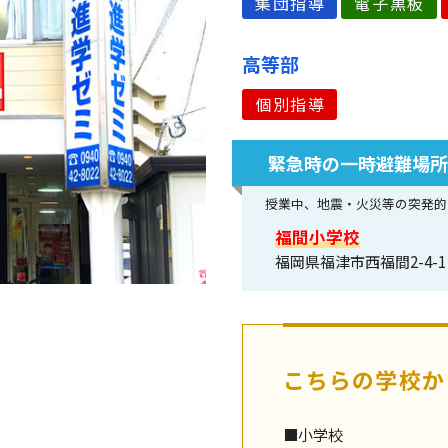
集団指導
電子黒板
高等部
個別指導
緊急時の一時避難場
授業中、地震・火災等の突発的
福間小学校
福岡県福津市西福間2-4-1
こちらの学校か
■小学校