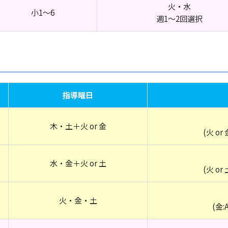
火・水
小1～6
週1～2回選択
指導曜日
木・土＋火 or 金
(火 or 
水・金＋火 or 土
(火 or 
火・金・土
(金: