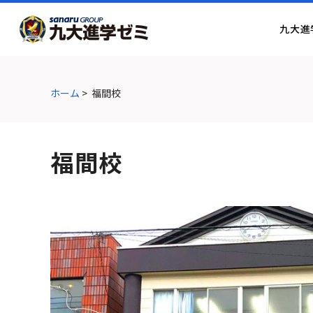
グ
本
ロ
フ
ロ
文
ー
ッ
九大進
ー
へ
カ
タ
バ
ル
ー
ル
ナ
へ
ナ
ビ
ホーム
>
福間校
ビ
ゲ
ゲ
ー
ー
シ
福間校
シ
ョ
ョ
ン
ン
へ
へ