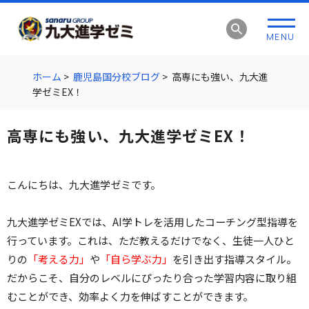
グ
本
ロ
フ
ロ
文
ー
ッ
MENU
ー
へ
カ
タ
バ
ル
ー
ル
ナ
へ
ホーム
>
鹿児島国分校ブログ
>
高専にも強い、九大進
ナ
ビ
学ゼミEX！
ビ
ゲ
ゲ
ー
高専にも強い、九大進学ゼミEX！
ー
シ
シ
ョ
ョ
ン
こんにちは、九大進学ゼミです。
ン
へ
へ
九大進学ゼミEXでは、AI学トレを活用したコーチング型指導を
行っています。これは、ただ教えるだけでなく、生徒一人ひと
りの
「考える力」
や
「自ら学ぶ力」
を引き出す指導スタイル。
だからこそ、自分のレベルにぴったり合った学習内容に取り組
むことができ、効率よく力を伸ばすことができます。