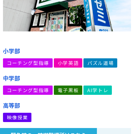
小学部
コーチング型指導
小学英語
パズル道場
中学部
コーチング型指導
電子黒板
AI学トレ
高等部
映像授業