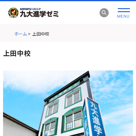
グ
本
ロ
フ
ロ
文
ー
ッ
MENU
ー
へ
カ
タ
バ
ル
ー
ル
ナ
へ
ホーム
>
上田中校
ナ
ビ
ビ
ゲ
上田中校
ゲ
ー
ー
シ
シ
ョ
ョ
ン
ン
へ
へ