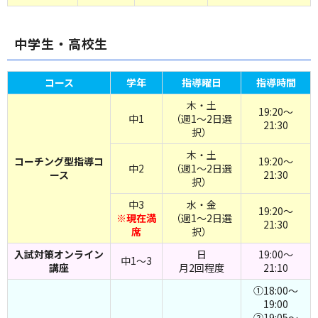
中学生・高校生
コース
学年
指導曜日
指導時間
木・土
19:20～
中1
（週1～2日選
21:30
択）
木・土
コーチング型指導コ
19:20～
中2
（週1～2日選
ース
21:30
択）
中3
水・金
19:20～
※現在満
（週1～2日選
21:30
席
択）
入試対策オンライン
日
19:00～
中1～3
講座
月2回程度
21:10
①18:00～
19:00
②19:05～