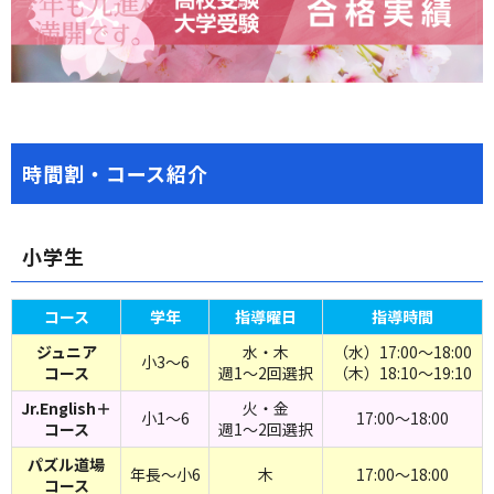
時間割・コース紹介
小学生
コース
学年
指導曜日
指導時間
ジュニア
水・木
（水）17:00～18:00
小3～6
コース
週1～2回選択
（木）18:10～19:10
Jr.English＋
火・金
小1～6
17:00～18:00
コース
週1～2回選択
パズル道場
年長～小6
木
17:00～18:00
コース