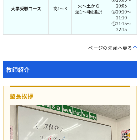
火～土から
20:05
大学受験コース
高1～3
週1～4回選択
③20:10～
21:10
④21:15～
22:15
ページの先頭へ戻る
教師紹介
塾長挨拶