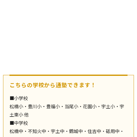
こちらの学校から通塾できます！
■小学校
松橋小・豊川小・豊福小・当尾小・花園小・宇土小・宇
土東小 他
■中学校
松橋中・不知火中・宇土中・鶴城中・住吉中・砥用中・