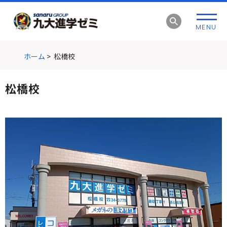
グ
本
ロ
フ
ロ
文
ー
ッ
MENU
ー
へ
カ
タ
バ
ル
ー
ル
ナ
へ
ホーム
>
松橋校
ナ
ビ
ビ
ゲ
松橋校
ゲ
ー
ー
シ
シ
ョ
ョ
ン
ン
へ
へ