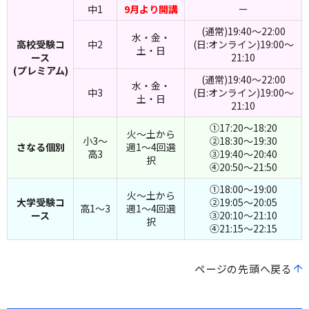
中1
9月より開講
ー
(通常)19:40～22:00
水・金・
高校受験コ
中2
(日:オンライン)19:00～
土・日
ース
21:10
(プレミアム)
(通常)19:40～22:00
水・金・
中3
(日:オンライン)19:00～
土・日
21:10
①17:20～18:20
火～土から
小3～
②18:30～19:30
さなる個別
週1～4回選
高3
③19:40～20:40
択
④20:50～21:50
①18:00～19:00
火～土から
大学受験コ
②19:05～20:05
高1～3
週1～4回選
ース
③20:10～21:10
択
④21:15～22:15
ページの先頭へ戻る