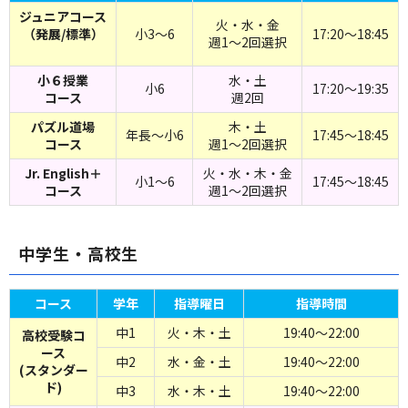
ジュニアコース
火・水・金
（発展/標準）
小3～6
17:20～18:45
週1～2回選択
小６授業
水・土
小6
17:20～19:35
コース
週2回
パズル道場
木・土
年長～小6
17:45～18:45
コース
週1～2回選択
Jr. English＋
火・水・木・金
小1～6
17:45～18:45
コース
週1～2回選択
中学生・高校生
コース
学年
指導曜日
指導時間
中1
火・木・土
19:40～22:00
高校受験コ
ース
中2
水・金・土
19:40～22:00
(スタンダー
ド)
中3
水・木・土
19:40～22:00