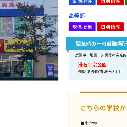
集団指導
個別指導
高等部
映像授業
個別指導
緊急時の一時避難場
授業中、地震・火災等の突発的
滑石平宗公園
長崎県長崎市滑石2丁目1
こちらの学校か
■小学校