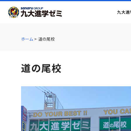
グ
本
ロ
フ
ロ
文
ー
ッ
九大進
ー
へ
カ
タ
バ
ル
ー
ル
ナ
へ
ナ
ビ
ホーム
>
道の尾校
ビ
ゲ
ゲ
ー
ー
シ
道の尾校
シ
ョ
ョ
ン
ン
へ
へ