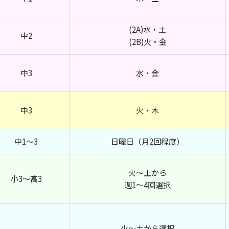
(2A)水・土
中2
(2B)火・金
中3
水・金
中3
火・木
中1～3
日曜日（月2回程度）
火～土から
小3～高3
週1～4回選択
火～土から選択