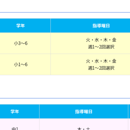
学年
指導曜日
火・水・木・金
小3～6
週1～2回選択
火・水・木・金
小1～6
週1～2回選択
学年
指導曜日
中1
木・土