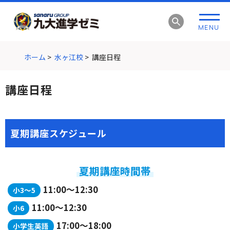
グ
本
ロ
フ
ロ
文
ー
ッ
MENU
ー
へ
カ
タ
バ
ル
ー
ル
ナ
へ
ホーム
>
水ヶ江校
>
講座日程
ナ
ビ
ビ
ゲ
講座日程
ゲ
ー
ー
シ
シ
ョ
ョ
ン
夏期講座スケジュール
ン
へ
へ
夏期講座時間帯
11:00～12:30
小3～5
11:00～12:30
小6
17:00～18:00
小学生英語