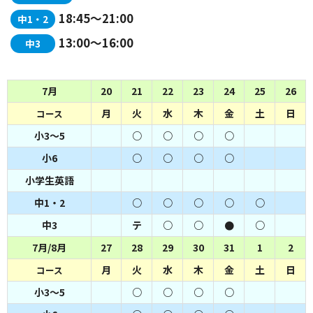
18:45～21:00
中1・2
13:00～16:00
中3
7月
20
21
22
23
24
25
26
月
火
水
木
金
土
日
コース
小3～5
○
○
○
○
小6
○
○
○
○
小学生英語
中1・2
○
○
○
○
○
中3
テ
○
○
●
○
7月/8月
27
28
29
30
31
1
2
月
火
水
木
金
土
日
コース
小3～5
○
○
○
○