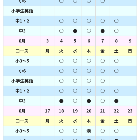
小6
○
○
○
○
小学生英語
中1・2
○
○
○
○
○
中3
○
●
○
●
○
8月
3
4
5
6
7
8
9
コース
月
火
水
木
金
土
日
小3～5
○
○
○
○
○
小6
○
○
○
○
○
小学生英語
○
○
○
○
中1・2
○
○
○
○
○
中3
●
○
●
○
●
8月
17
18
19
20
21
22
23
コース
月
火
水
木
金
土
日
小3～5
○
○
漢
○
○