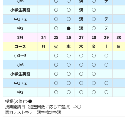
小6
○
○
漢
○
テ
小学生英語
○
○
漢
○
中1・2
○
○
漢
○
テ
中3
○
●
漢
○
テ
8月
24
25
26
27
28
29
30
コース
月
火
水
木
金
土
日
小3～5
○
○
○
○
○
小6
○
○
○
○
○
小学生英語
○
○
○
○
中1・2
○
○
○
○
○
中3
○
○
○
○
○
授業(必修)⇒●
授業開講日（通塾回数に応じて選択）⇒○
実力テスト⇒テ 漢字検定⇒漢