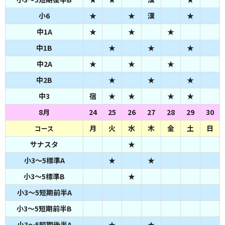
小6
★
★
漢
★
中1A
★
★
★
中1B
★
★
★
中2A
★
★
★
中2B
★
★
★
中3
宿
★
★
★
★
8月
24
25
26
27
28
29
30
月
火
水
木
金
土
日
コース
サナスタ
★
小3～5標準A
★
★
小3～5標準B
★
小3～5短期前半A
小3～5短期前半B
小3～5短期後半A
★
★