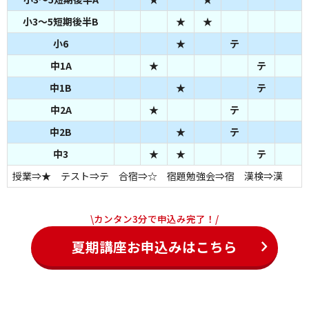
小3～5短期後半B
★
★
小6
★
テ
中1A
★
テ
中1B
★
テ
中2A
★
テ
中2B
★
テ
中3
★
★
テ
授業⇒★ テスト⇒テ 合宿⇒☆ 宿題勉強会⇒宿 漢検⇒漢
\カンタン3分で申込み完了！/
夏期講座お申込みはこちら