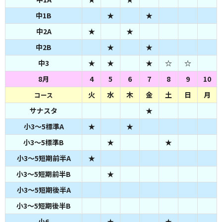
中1B
★
★
中2A
★
★
中2B
★
★
中3
★
★
★
☆
☆
8月
4
5
6
7
8
9
10
火
水
木
金
土
日
月
コース
サナスタ
★
小3～5標準A
★
★
小3～5標準B
★
★
小3～5短期前半A
★
小3～5短期前半B
★
小3～5短期後半A
小3～5短期後半B
小6
★
★