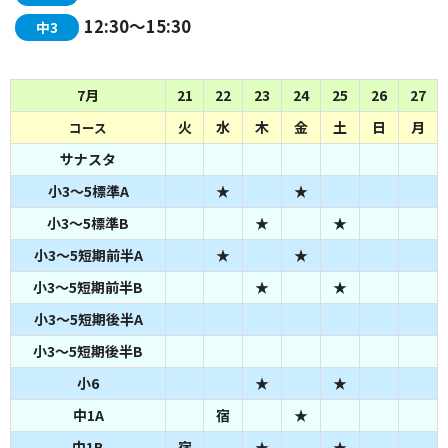
12:30～15:30
中3
7月
21
22
23
24
25
26
27
火
水
木
金
土
日
月
コース
サナスタ
小3～5標準A
★
★
小3～5標準B
★
★
小3～5短期前半A
★
★
小3～5短期前半B
★
★
小3～5短期後半A
小3～5短期後半B
小6
★
★
中1A
宿
★
中1B
宿
★
★