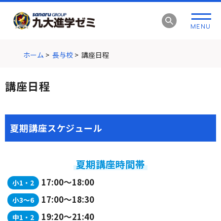
グ
本
ロ
フ
ロ
文
ー
ッ
MENU
ー
へ
カ
タ
バ
ル
ー
ル
ナ
へ
ホーム
>
長与校
>
講座日程
ナ
ビ
ビ
ゲ
講座日程
ゲ
ー
ー
シ
シ
ョ
ョ
ン
夏期講座スケジュール
ン
へ
へ
夏期講座時間帯
17:00～18:00
小1・2
17:00～18:30
小3～6
19:20～21:40
中1・2