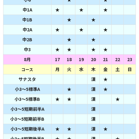
中1A
★
★
★
中1B
★
★
中2A
★
★
★
中2B
★
★
中3
★
★
★
★
8月
17
18
19
20
21
22
23
月
火
水
木
金
土
日
コース
サナスタ
漢
★
小3～5標準A
★
漢
★
小3～5標準B
★
★
漢
★
小3～5短期前半A
漢
小3～5短期前半B
漢
小3～5短期後半A
★
★
漢
★
小3～5短期後半B
★
★
漢
★