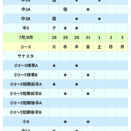
中2A
宿
★
中2B
宿
★
★
中3
テ
★
★
7月/8月
28
29
30
31
1
2
3
火
水
木
金
土
日
月
コース
サナスタ
小3～5標準A
★
★
小3～5標準B
★
★
小3～5短期前半A
★
★
小3～5短期前半B
★
★
小3～5短期後半A
小3～5短期後半B
小6
★
★
中1A
★
★