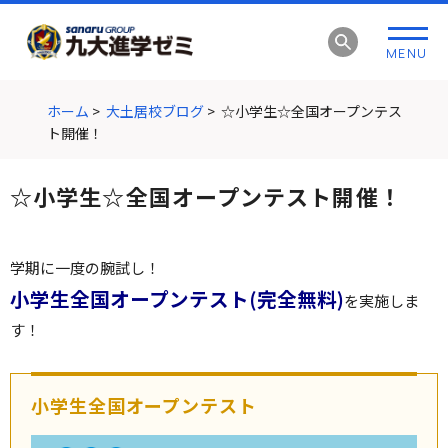
グ
本
ロ
フ
ロ
文
ー
ッ
MENU
ー
へ
カ
タ
バ
ル
ー
ル
ナ
へ
ホーム
>
大土居校ブログ
>
☆小学生☆全国オープンテス
ナ
ビ
ト開催！
ビ
ゲ
ゲ
ー
☆小学生☆全国オープンテスト開催！
ー
シ
シ
ョ
ョ
ン
学期に一度の腕試し！
ン
へ
小学生全国オープンテスト(完全無料)
へ
を実施しま
す！
小学生全国オープンテスト