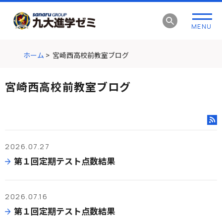
グ
本
ロ
フ
ロ
文
ー
ッ
MENU
ー
へ
カ
タ
バ
ル
ー
ル
ナ
へ
ホーム
>
宮崎西高校前教室ブログ
ナ
ビ
ビ
ゲ
宮崎西高校前教室ブログ
ゲ
ー
ー
シ
シ
ョ
RSS
ョ
ン
ン
へ
2026.07.27
へ
第１回定期テスト点数結果
2026.07.16
第１回定期テスト点数結果