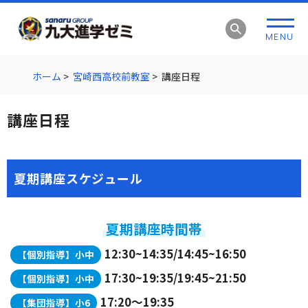
グ
本
ロ
フ
ロ
文
ー
ッ
MENU
ー
へ
カ
タ
バ
ル
ー
ル
ナ
へ
ホーム
>
宮崎西高校前教室
>
講座日程
ナ
ビ
ビ
ゲ
講座日程
ゲ
ー
ー
シ
シ
ョ
ョ
ン
夏期講座スケジュール
ン
へ
へ
夏期講座時間帯
12:30~14:35/14:45~16:50
【個別指導】小中
17:30~19:35/19:45~21:50
【個別指導】小中
17:20～19:35
【集団指導】小6