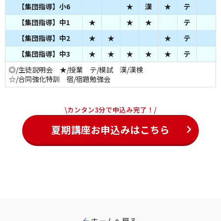
【集団指導】小6
★
漢
★
テ
【集団指導】中1
★
★
★
テ
【集団指導】中2
★
★
★
テ
【集団指導】中3
★
★
★
★
★
テ
◎/生徒説明会 ★/授業 テ/模試 漢/漢検
☆/合同強化特訓 宿/宿題勉強会
\カンタン3分で申込み完了！/
夏期講座お申込みはこちら
ホームへ戻る