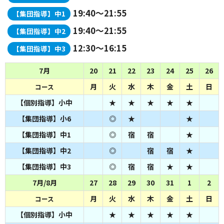
19:40～21:55
【集団指導】中1
19:40～21:55
【集団指導】中2
12:30～16:15
【集団指導】中3
7月
20
21
22
23
24
25
26
月
火
水
木
金
土
日
コース
【個別指導】小中
★
★
★
★
★
【集団指導】小6
◎
★
★
【集団指導】中1
◎
宿
宿
★
【集団指導】中2
◎
宿
宿
★
【集団指導】中3
◎
宿
宿
★
★
7月/8月
27
28
29
30
31
1
2
月
火
水
木
金
土
日
コース
【個別指導】小中
★
★
★
★
★