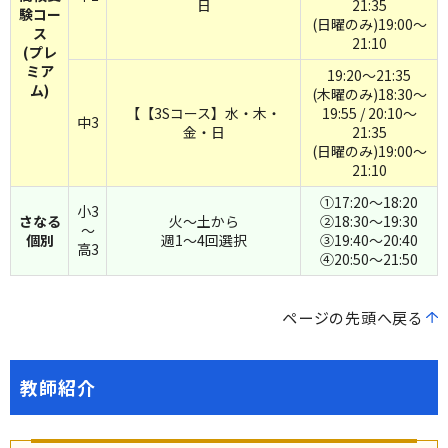
日
21:35
験コー
(日曜のみ)19:00～
ス
21:10
(プレ
ミア
19:20～21:35
ム)
(木曜のみ)18:30～
【【3Sコース】水・木・
19:55 / 20:10～
中3
金・日
21:35
(日曜のみ)19:00～
21:10
①17:20～18:20
小3
さなる
火～土から
②18:30～19:30
～
個別
週1～4回選択
③19:40～20:40
高3
④20:50～21:50
ページの先頭へ戻る
教師紹介