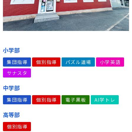
小学部
集団指導
個別指導
パズル道場
小学英語
サナスタ
中学部
集団指導
個別指導
電子黒板
AI学トレ
高等部
個別指導