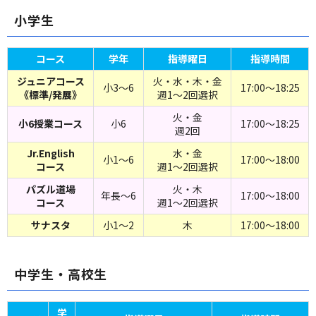
小学生
コース
学年
指導曜日
指導時間
ジュニアコース
火・水・木・金
小3～6
17:00～18:25
《標準/発展》
週1～2回選択
火・金
小6授業コース
小6
17:00～18:25
週2回
Jr.English
水・金
小1～6
17:00～18:00
コース
週1～2回選択
パズル道場
火・木
年長～6
17:00～18:00
コース
週1～2回選択
サナスタ
小1～2
木
17:00～18:00
中学生・高校生
学