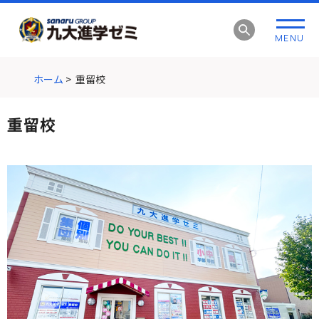
グ
本
ロ
フ
ロ
文
ー
ッ
MENU
ー
へ
カ
タ
バ
ル
ー
ル
ナ
へ
ホーム
>
重留校
ナ
ビ
ビ
ゲ
重留校
ゲ
ー
ー
シ
シ
ョ
ョ
ン
ン
へ
へ