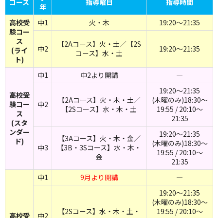
コース
指導曜日
指導時間
年
高校受
中1
火・木
19:20～21:35
験コー
ス
【2Aコース】火・土／【2S
中2
19:20～21:35
(ライ
コース】水・土
ト)
中1
中2より開講
―
19:20～21:35
高校受
【2Aコース】火・木・土／
(木曜のみ)18:30～
験コー
中2
【2Sコース】水・木・土
19:55 / 20:10～
ス
21:35
(スタ
ンダー
19:20～21:35
【3Aコース】火・木・金／
ド)
(木曜のみ)18:30～
中3
【3B・3Sコース】水・木・
19:55 / 20:10～
金
21:35
中1
9月より開講
―
19:20～21:35
(木曜のみ)18:30～
【2Sコース】水・木・土・
19:55 / 20:10～
高校受
中2