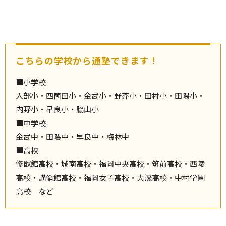
こちらの学校から通塾できます！
■小学校
入部小・四箇田小・金武小・野芥小・田村小・田隈小・
内野小・早良小・脇山小
■中学校
金武中・田隈中・早良中・梅林中
■高校
修猷館高校・城南高校・福岡中央高校・筑前高校・西陵
高校・講倫館高校・福岡女子高校・大濠高校・中村学園
高校 など