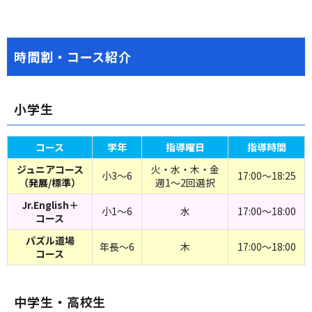
時間割・コース紹介
小学生
コース
学年
指導曜日
指導時間
ジュニアコース
火・水・木・金
小3～6
17:00～18:25
（発展/標準）
週1～2回選択
Jr.English＋
小1～6
水
17:00～18:00
コース
パズル道場
年長～6
木
17:00～18:00
コース
中学生・高校生