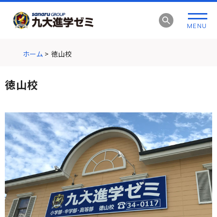
グ
本
ロ
フ
ロ
文
ー
ッ
MENU
ー
へ
カ
タ
バ
ル
ー
ル
ナ
へ
ホーム
>
徳山校
ナ
ビ
ビ
ゲ
徳山校
ゲ
ー
ー
シ
シ
ョ
ョ
ン
ン
へ
へ