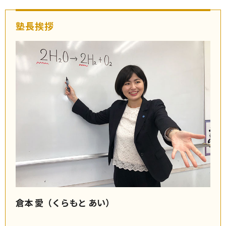
塾長挨拶
倉本 愛（くらもと あい）