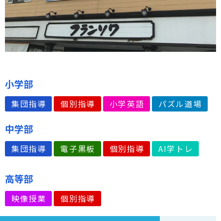
小学部
集団指導
個別指導
小学英語
パズル道場
中学部
集団指導
電子黒板
個別指導
AI学トレ
高等部
映像授業
個別指導