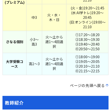
21:10
(プレミアム)
(火・金)19:20～21:45
(水:AI学トレ)19:20～
火・水・
中3
20:45
木・日
(日:オンライン)19:00～
21:10
①17:20～18:20
火～土から
小3～
②18:30～19:30
さなる個別
週1～4回選
高3
③19:40～20:40
択
④20:50～21:50
①18:00～19:00
火～土から
大学受験コ
②19:05～20:05
高1～3
週1～4回選
ース
③20:10～21:10
択
④21:15～22:15
ページの先頭へ戻る
教師紹介