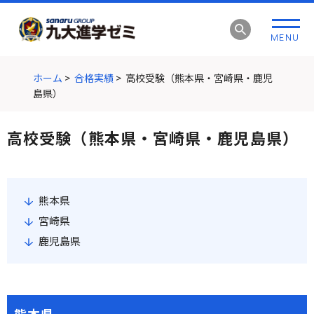
グ
本
ロ
フ
ロ
文
ー
ッ
MENU
ー
へ
カ
タ
バ
ル
ー
ル
ナ
へ
ホーム
>
合格実績
>
高校受験（熊本県・宮崎県・鹿児
ナ
ビ
島県）
ビ
ゲ
ゲ
ー
高校受験（熊本県・宮崎県・鹿児島県）
ー
シ
シ
ョ
ョ
ン
ン
へ
熊本県
へ
宮崎県
鹿児島県