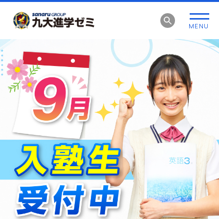
グ
本
フ
ロ
文
ッ
MENU
ー
へ
タ
バ
ー
ル
へ
ナ
ビ
ゲ
ー
シ
ョ
ン
へ