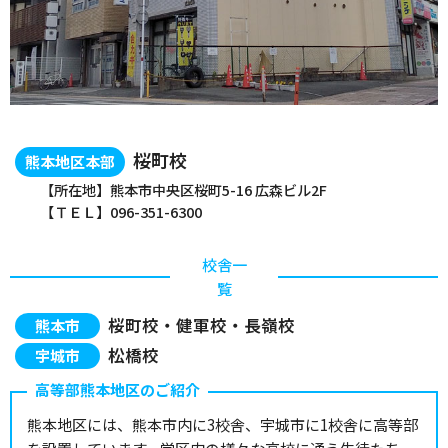
桜町校
熊本地区本部
【所在地】熊本市中央区桜町5-16 広森ビル2F
【ＴＥＬ】096-351-6300
校舎一
覧
桜町校・健軍校・長嶺校
熊本市
松橋校
宇城市
高等部熊本地区のご紹介
熊本地区には、熊本市内に3校舎、宇城市に1校舎に高等部