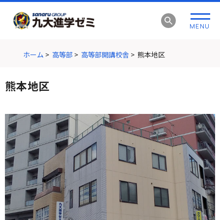
グ
本
ロ
フ
ロ
文
ー
ッ
MENU
ー
へ
カ
タ
バ
ル
ー
ル
ナ
へ
ホーム
>
高等部
>
高等部開講校舎
>
熊本地区
ナ
ビ
ビ
ゲ
熊本地区
ゲ
ー
ー
シ
シ
ョ
ョ
ン
ン
へ
へ