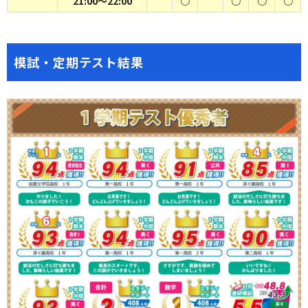
21:00～22:00
○
○
○
○
模試・定期テスト結果