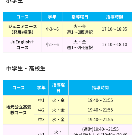
小学生
コース
学年
指導曜日
指導時間
ジュニアコース
火～金
小3～6
17:10～18:35
（発展/標準）
週1～2回選択
Jr.English＋
火・金
小1～6
17:10～18:10
コース
週1～2回選択
中学生・高校生
指導曜
コース
学年
指導時間
日
中1
火・金
19:40～21:55
地元公立高受
中2
火・金
19:40～21:55
験コース
中3
水・金
19:40～21:55
(通常)19:40～21:55
火・
中1
(土:AI学トレ)①19:40～20:40