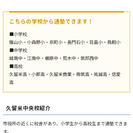
こちらの学校から通塾できます！
■小学校
篠山小・小森野小・京町小・長門石小・荘島小・鳥飼小
■中学校
城南中・江南中・櫛原中・荒木中・筑邦西中
■高校
久留米高・小郡高・久留米商業・南筑高・祐誠高・信愛
高
久留米中央校紹介
市役所の近くに校舎があり、小学生から高校生まで通塾できま
す。