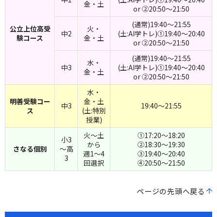
金・土
or ②20:50～21:50
(通常)19:40～21:55
公立上位高受
火・
中2
(土:AI学トレ)①19:40～20:40
験コース
金・土
or ②20:50～21:50
(通常)19:40～21:55
水・
中3
(土:AI学トレ)①19:40～20:40
金・土
or ②20:50～21:50
水・
明善受験コー
金・土
中3
19:40～21:55
ス
(土:特別
授業)
火～土
①17:20～18:20
小3
から
②18:30～19:30
さなる個別
～高
週1～4
③19:40～20:40
3
回選択
④20:50～21:50
ページの先頭へ戻る