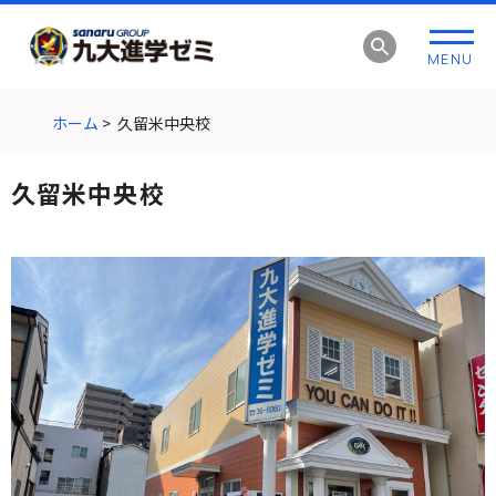
グ
本
ロ
フ
ロ
文
ー
ッ
MENU
ー
へ
カ
タ
バ
ル
ー
ル
ナ
へ
ホーム
>
久留米中央校
ナ
ビ
ビ
ゲ
久留米中央校
ゲ
ー
ー
シ
シ
ョ
ョ
ン
ン
へ
へ