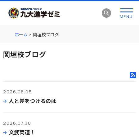
グ
本
ロ
フ
ロ
文
ー
ッ
MENU
ー
へ
カ
タ
バ
ル
ー
ル
ナ
へ
ホーム
>
岡垣校ブログ
ナ
ビ
ビ
ゲ
岡垣校ブログ
ゲ
ー
ー
シ
シ
ョ
RSS
ョ
ン
ン
へ
2026.08.05
へ
人と差をつけるのは
2026.07.30
文武両道！