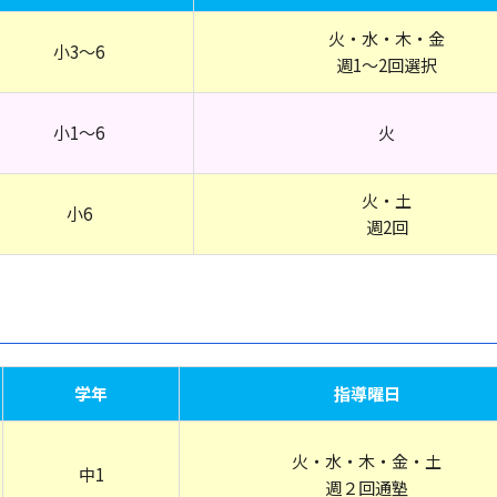
火・水・木・金
小3～6
週1～2回選択
小1～6
火
火・土
小6
週2回
学年
指導曜日
火・水・木・金・土
中1
週２回通塾