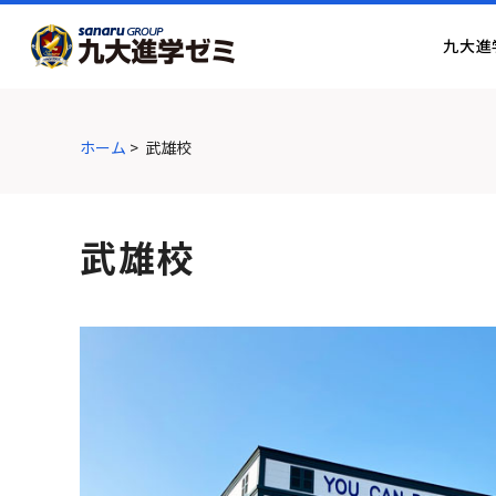
グ
本
ロ
フ
ロ
文
ー
ッ
九大進
ー
へ
カ
タ
バ
ル
ー
ル
ナ
へ
ナ
ビ
ホーム
>
武雄校
ビ
ゲ
ゲ
ー
ー
シ
武雄校
シ
ョ
ョ
ン
ン
へ
へ