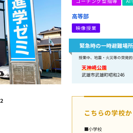
コーチング型指導
A
高等部
映像授業
緊急時の一時避難場
授業中、地震・火災等の突発的
天神崎公園
武雄市武雄町昭和246
2
こちらの学校か
■小学校