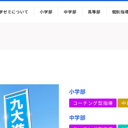
学ゼミについて
小学部
中学部
高等部
個別指
小学部
コーチング型指導
中
中学部