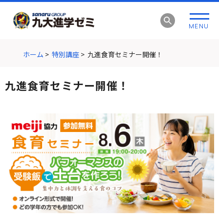
グ
本
ロ
フ
ロ
文
ー
ッ
MENU
ー
へ
カ
タ
バ
ル
ー
ル
ナ
へ
ホーム
>
特別講座
>
九進食育セミナー開催！
ナ
ビ
ビ
ゲ
九進食育セミナー開催！
ゲ
ー
ー
シ
シ
ョ
ョ
ン
ン
へ
へ