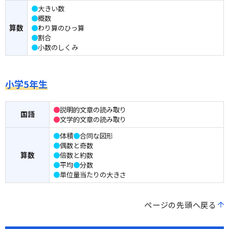
●
大きい数
●
概数
算数
●
わり算のひっ算
●
割合
●
小数のしくみ
小学5年生
●
説明的文章の読み取り
国語
●
文学的文章の読み取り
●
体積
●
合同な図形
●
偶数と奇数
算数
●
倍数と約数
●
平均
●
分数
●
単位量当たりの大きさ
ページの先頭へ戻る