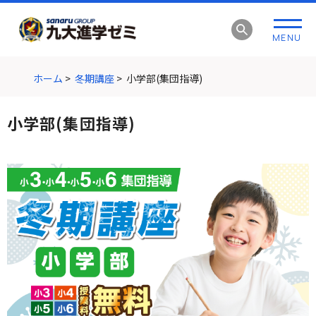
グ
本
ロ
フ
ロ
文
ー
ッ
MENU
ー
へ
カ
タ
バ
ル
ー
ル
ナ
へ
ホーム
>
冬期講座
>
小学部(集団指導)
ナ
ビ
ビ
ゲ
小学部(集団指導)
ゲ
ー
ー
シ
シ
ョ
ョ
ン
ン
へ
へ