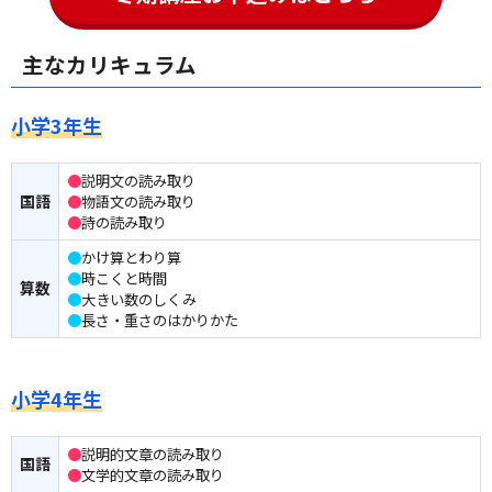
主なカリキュラム
小学3年生
●
説明文の読み取り
国語
●
物語文の読み取り
●
詩の読み取り
●
かけ算とわり算
●
時こくと時間
算数
●
大きい数のしくみ
●
長さ・重さのはかりかた
小学4年生
●
説明的文章の読み取り
国語
●
文学的文章の読み取り