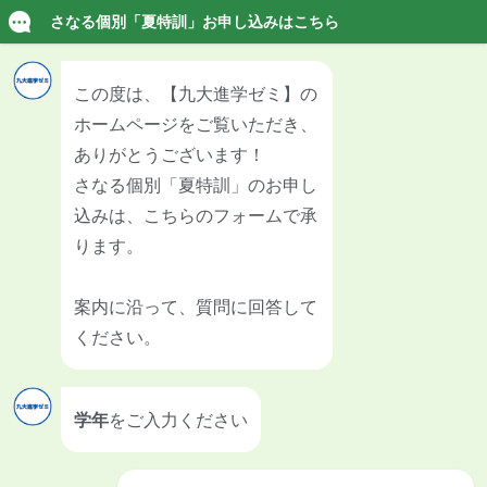
グ
本
ロ
フ
ロ
文
ー
ッ
MENU
ー
へ
カ
タ
バ
ル
ー
ル
ナ
へ
ホーム
>
夏期講座
>
さなる個別の夏特訓
>
夏特訓お申
ナ
ビ
込み
ビ
ゲ
ゲ
ー
夏特訓お申込み
ー
シ
シ
ョ
ョ
ン
ン
へ
へ