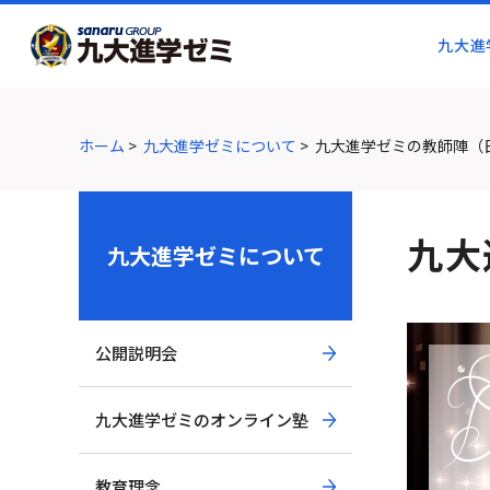
グ
本
ロ
フ
ロ
文
ー
ッ
九大進
ー
へ
カ
タ
バ
ル
ー
ル
ナ
へ
ナ
ビ
ホーム
>
九大進学ゼミについて
>
九大進学ゼミの教師陣（
ビ
ゲ
ゲ
ー
ー
シ
九大
シ
ョ
九大進学ゼミについて
ョ
ン
ン
へ
へ
公開説明会
九大進学ゼミのオンライン塾
教育理念