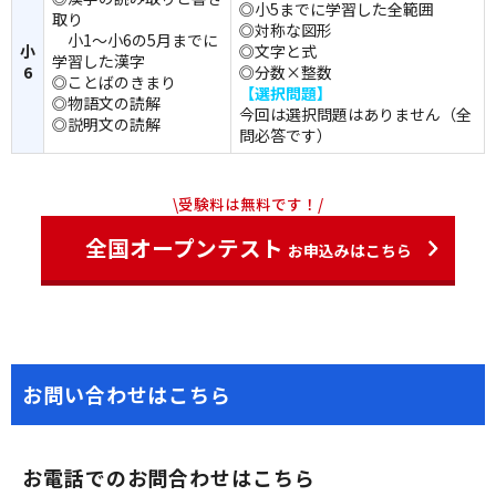
◎小5までに学習した全範囲
取り
◎対称な図形
小1～小6の5月までに
小
◎文字と式
学習した漢字
6
◎分数×整数
◎ことばのきまり
【選択問題】
◎物語文の読解
今回は選択問題はありません（全
◎説明文の読解
問必答です）
\受験料は無料です！/
全国オープンテスト
お申込みはこちら
お問い合わせはこちら
お電話でのお問合わせはこちら