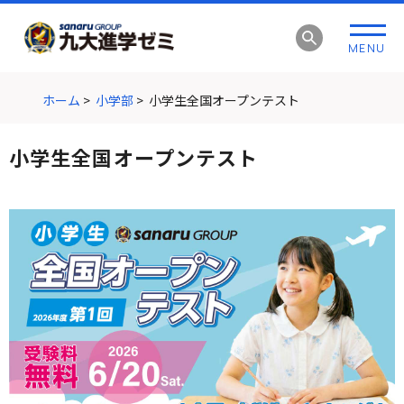
グ
本
ロ
フ
ロ
文
ー
ッ
MENU
ー
へ
カ
タ
バ
ル
ー
ル
ナ
へ
ホーム
>
小学部
>
小学生全国オープンテスト
ナ
ビ
ビ
ゲ
小学生全国オープンテスト
ゲ
ー
ー
シ
シ
ョ
ョ
ン
ン
へ
へ