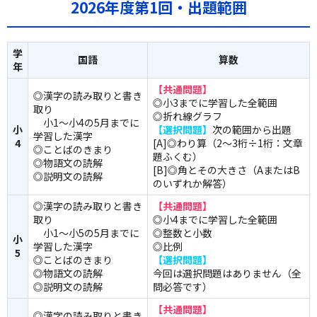
2026年度第1回・出題範囲
学
国語
算数
年
【共通問題】
◎漢字の読み取りと書き
◎小3までに学習した全範囲
取り
◎折れ線グラフ
小1～小4の5月までに
小
【選択問題】
次の範囲から出題
学習した漢字
4
[A]◎わり算（2～3桁÷1桁：文章
◎ことばのきまり
題ふくむ）
◎物語文の読解
[B]◎角とその大きさ（AまたはB
◎説明文の読解
のいずれか解答）
◎漢字の読み取りと書き
【共通問題】
取り
◎小4までに学習した全範囲
小1～小5の5月までに
◎整数と小数
小
学習した漢字
◎比例
5
◎ことばのきまり
【選択問題】
◎物語文の読解
今回は選択問題はありません（全
◎説明文の読解
問必答です）
【共通問題】
◎漢字の読み取りと書き